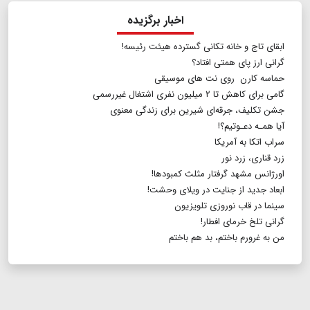
اخبار برگزیده
ابقای تاج و خانه تکانی گسترده هیئت رئیسه!
گرانی ارز پای همتی افتاد؟
حماسه کارن روی نت های موسیقی
گامی برای کاهش تا ۲ میلیون نفری اشتغال غیررسمی
جشن تکلیف، جرقه‌ای شیرین برای زندگی معنوی
آیا همـه دعـوتیم؟!
سراب اتکا به آمریکا
زرد قناری، زرد نور
اورژانس مشهد گرفتار مثلث کمبودها!
ابعاد جدید از جنایت در ویلای وحشت!
سینما در قاب نوروزی تلویزیون
گرانی تلخ خرمای افطار!
من به غرورم باختم، بد هم باختم