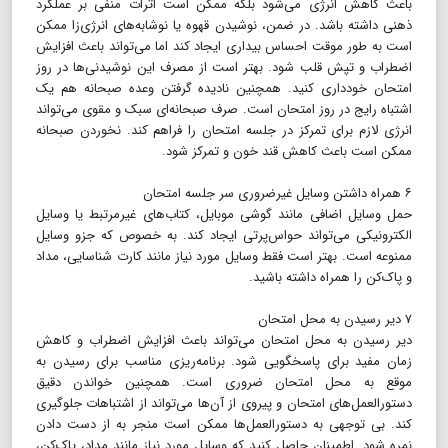
باعث کاهش انرژی می‌شود بلکه ممکن است اثرات منفی بر عملکرد
ذهنی داشته باشد. در ضمن، نوشیدن قهوه یا نوشابه‌های انرژی‌زا ممکن
است به طور موقت احساس بیداری ایجاد کند اما می‌تواند باعث افزایش
اضطراب و تپش قلب شود. بهتر است از مصرف این نوشیدنی‌ها در روز
امتحان خودداری کنید. همچنین نادیده گرفتن وعده صبحانه هم یک
اشتباه رایج در روز امتحان است. صرف صبحانه‌ای سبک و مقوی می‌تواند
انرژی لازم برای تمرکز در جلسه امتحان را فراهم کند. نخوردن صبحانه
ممکن است باعث کاهش قند خون و تمرکز شود.
۶ همراه داشتن وسایل غیرضروری سر جلسه امتحان
حمل وسایل اضافی مانند گوشی موبایل، کتاب‌های غیرمرتبط یا وسایل
الکترونیکی می‌تواند حواس‌پرتی ایجاد کند. به خصوص که جزو وسایل
ممنوعه است. بهتر است فقط وسایل مورد نیاز مانند کارت شناسایی، مداد
و پاک‌کن را همراه داشته باشید.
۷ دیر رسیدن به محل امتحان
دیر رسیدن به محل امتحان می‌تواند باعث افزایش اضطراب و کاهش
زمان مفید برای پاسخگویی شود. برنامه‌ریزی مناسب برای رسیدن به
موقع به محل امتحان ضروری است. همچنین خواندن دقیق
دستورالعمل‌های امتحان و پیروی از آن‌ها می‌تواند از اشتباهات جلوگیری
کند. بی توجهی به دستورالعمل‌ها ممکن است منجر به از دست دادن
نمره شود. اطمینان حاصل کنید که وسایل مورد نیاز مانند مداد، پاک‌کن،