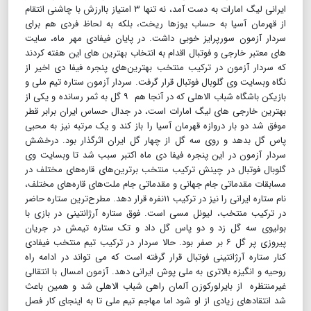
ایرانی لیگ امارات به دست آمد، نه تنها ۳ امتیاز باارزش با چاشنی انتقام
از قهرمان آسیا به حساب یوزها ریخت، بلکه به لحاظ فردی هم برای
سردار آزمون سورپرایز خوبی داشت. در پایان فیفادی مهر ماه، سایت
های معتبر خارجی و فوتبال اقدام به انتخاب بهترین های این هفته کردند
که سردار آزمون در ترکیب منتخب بهترین‌های پنجره فیفا دی اخیر از
نگاه وبسایت وی گلوبال فوتبال قرار گرفت. سردار آزمون ستاره تیم ملی و
بازیکن باشگاه شباب الاهلی که در آنجا هم ۹ گل به ثمر رسانده و یکی از
بهترین خارجی های لیگ امارات است، در جدال حساس ایران برابر قطر
موفق شد دو بار دروازه قهرمان آسیا را باز کند و یک مرتبه نیز به محبی
پاس گل بدهد و روی سه گل از چهار گل ایران اثرگذار بود. درخشش
سردار آزمون در این پنجره فیفا دی ماه اکتبر سبب شد تا وبسایت وی
گلوبال فوتبال در چینش ترکیب منتخب برترین‌های قاره‌های مختلف در
مسابقات مقدماتی جام جهانی و مقدماتی جام ملت‌های قاره‌های مختلف،
نام ستاره ایرانی را نیز در ترکیب ۱۱نفره قرار دهد. مطرح‌ترین ستاره حاضر
در ترکیب منتخب، لیونل مسی است. فوق ستاره آرژانتینی در بازی با
بولیوی سه گل زد و دو پاس گل داد و تک ستاره تیمش در جریان
پیروزی پر گل ۶ بر صفر بود. حالا سردار در ترکیب تیم منتخب فیفادی
کنار ستاره آرژانتینی فوتبال قرار گرفته است که می تواند در ادامه راه
روحیه و انگیزه بالاتری به ملی پوش ایرانی دهد. آزمون امسال با انتقالی
غیرمنتظره از بایرلورکوزن آلمان راهی شباب الاهلی شد و همین باعث
شد انتقادهای زیادی از او شود اما مهاجم تیم ملی تا به اینجای کار فصل