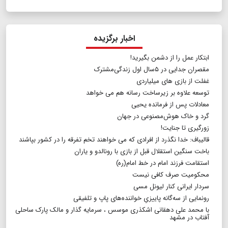
اخبار برگزیده
ابتکار عمل را از دشمن بگیرید!
مقصران جدایی در ۵سال ‌اول زندگی‌مشترک
غفلت از بازی های میلیاردی
توسعه علاوه بر زیرساخت رسانه هم می خواهد
معادلات پس از فرمانده یحیی
گرد و خاک هوش‌مصنوعی در جهان
زورگیری تا جنایت!
قالیباف: خدا نگذرد از افرادی که می خواهند تخم تفرقه را در کشور بپاشند
باخت سنگین استقلال قبل از بازی با رونالدو و یاران
استقامت فرزند امام در خط امام(ره)
محکومیت صرف کافی نیست
سردار ایرانی کنار لیونل مسی
رونمایی از سه‌گانه پاییزیِ خواننده‌های پاپ و تلفیقی
با محمد علی دهقانی اشکذری موسس ، سرمایه گذار و مالک پارک ساحلی
آفتاب در مشهد