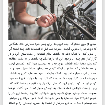
مردی از روی کاتالوگ، یک دوچرخه برای پسر خود سفارش داد. هنگامی
که دوچرخه را تحویل گرفت، متوجه شد قبل از استفاده باید چند قطعه آن
را سوار کند. با کمک دفترچه راهنما تمام قطعات را دسته‌بندی کرد و در
گاراژ کنار هم چید. با وجود این که بارها دفترچه راهنما را به دقت مطالعه
کرد ولی موفق نشد قطعات دوچرخه را به درستی سوار کند. تصمیم گرفت
از همسایه‌اش که مشغول کوتاه کردن چمن‌های حیاط منزل خود و در
مسائل فنی بسیار ماهر بود، کمک بخواهد. مرد همسایه کمی به قطعات
دوچرخه که در گاراژ چیده شده بود نگاه کرد. بعد با مهارت شروع به سوار
کردن آن ها کرد. بدون این که حتی یک بار به دفترچه راهنما نگاه کند.
پس از مدت کوتاهی تمام قطعات به درستی سوار شدند. مرد گفت: «واقعاً
عجیب است! چطور موفق شدید بدون خواندن دفترچه راهنما این کار را
انجام دهید؟» مرد همسایه با کمی خجالت گفت: «من خواندن و نوشتن
بلد نیستم.» بعد با حالتی سرشار از اعتماد به نفس، لبخندی زد و اضافه